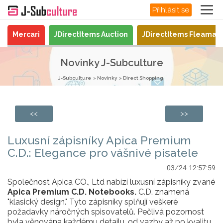
Přihlásit se
Mercari
JDirectItems Auction
JDirectItems Fleamar
Novinky J-Subculture
J-Subculture
Novinky
Direct Shopping
<<
>>
Luxusní zápisníky Apica Premium
C.D.: Elegance pro vášnivé pisatele
03/24 12:57:59
Společnost Apica CO., Ltd nabízí luxusní zápisníky zvané
Apica Premium C.D. Notebooks.
C.D. znamená
"klasický design." Tyto zápisníky splňují veškeré
požadavky náročných spisovatelů. Pečlivá pozornost
byla věnována každému detailu, od vazby až po kvalitu