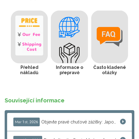
Přehled
Informace o
Často kladené
nákladů
přepravě
otázky
Související informace
Objevte pravé chuťové zážitky: Japonské squdové senbei z Yobuko nyní snadno přes J-Subculture
Mar 1st, 2026