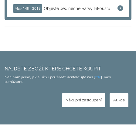
Objevte Jedinečné Barvy Inkoustů Iroshizuku od PILOTa
May 14th, 2019
NAJDĚTE ZBOŽÍ, KTERÉ CHCETE KOUPIT
Není vám jasné, jak službu používat? Kontaktujte nás [
zde
]. Rádi
pomůžeme!
Nákupní zastoupení
Aukce