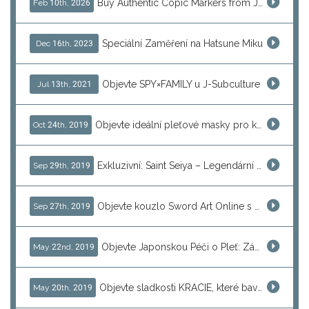
Buy Authentic Copic Markers from Japan – Worldwide Shipping
Feb 10th, 2026
Speciální Zaměření na Hatsune Miku
Dec 16th, 2023
Objevte SPY×FAMILY u J-Subculture
Jul 13th, 2021
Objevte ideální pleťové masky pro každodenní péči – Jak vybrat tu pravou
Oct 24th, 2019
Exkluzivní: Saint Seiya – Legendární Anime a Jeho Kouzlo
Sep 29th, 2019
Objevte kouzlo Sword Art Online s J-Subculture
Sep 27th, 2019
Objevte Japonskou Péči o Pleť: Základ pro Vaši Krásu
May 22nd, 2019
Objevte sladkosti KRACIE, které baví celé rodiny!
May 20th, 2019