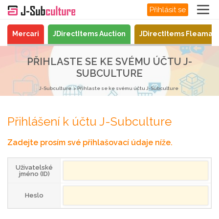
Přihlásit se
Mercari
JDirectItems Auction
JDirectItems Fleamar
PŘIHLASTE SE KE SVÉMU ÚČTU J-
SUBCULTURE
J-Subculture
Přihlaste se ke svému účtu J-Subculture
Přihlášení k účtu J-Subculture
Zadejte prosím své přihlašovací údaje níže.
Uživatelské
jméno (ID)
Heslo