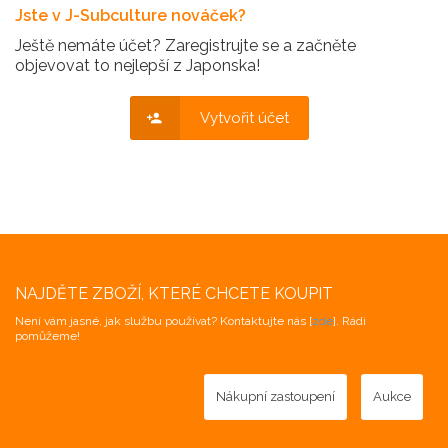
Jste v J-Subculture nováček?
Ještě nemáte účet? Zaregistrujte se a začněte
objevovat to nejlepší z Japonska!
Vytvořit účet
NAJDĚTE ZBOŽÍ, KTERÉ CHCETE KOUPIT
Není vám jasné, jak službu používat? Kontaktujte nás [
zde
]. Rádi
pomůžeme!
Nákupní zastoupení
Aukce