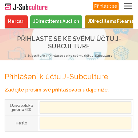
Přihlásit se
Mercari
JDirectItems Auction
JDirectItems Fleamar
PŘIHLASTE SE KE SVÉMU ÚČTU J-
SUBCULTURE
J-Subculture
Přihlaste se ke svému účtu J-Subculture
Přihlášení k účtu J-Subculture
Zadejte prosím své přihlašovací údaje níže.
Uživatelské
jméno (ID)
Heslo