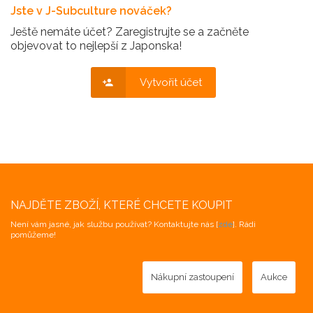
Jste v J-Subculture nováček?
Ještě nemáte účet? Zaregistrujte se a začněte
objevovat to nejlepší z Japonska!
Vytvořit účet
NAJDĚTE ZBOŽÍ, KTERÉ CHCETE KOUPIT
Není vám jasné, jak službu používat? Kontaktujte nás [
zde
]. Rádi
pomůžeme!
Nákupní zastoupení
Aukce