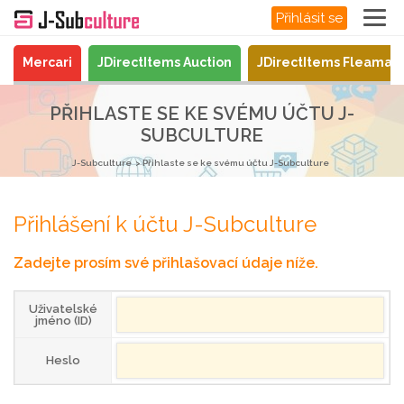
Přihlásit se
Mercari
JDirectItems Auction
JDirectItems Fleamar
PŘIHLASTE SE KE SVÉMU ÚČTU J-
SUBCULTURE
J-Subculture
Přihlaste se ke svému účtu J-Subculture
Přihlášení k účtu J-Subculture
Zadejte prosím své přihlašovací údaje níže.
Uživatelské
jméno (ID)
Heslo