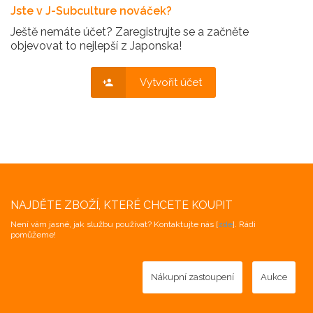
Jste v J-Subculture nováček?
Ještě nemáte účet? Zaregistrujte se a začněte
objevovat to nejlepší z Japonska!
Vytvořit účet
NAJDĚTE ZBOŽÍ, KTERÉ CHCETE KOUPIT
Není vám jasné, jak službu používat? Kontaktujte nás [
zde
]. Rádi
pomůžeme!
Nákupní zastoupení
Aukce