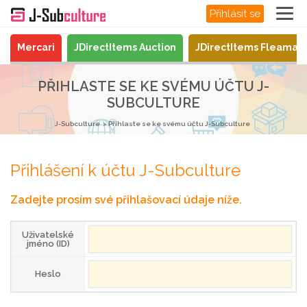
Přihlásit se
Mercari
JDirectItems Auction
JDirectItems Fleamar
PŘIHLASTE SE KE SVÉMU ÚČTU J-
SUBCULTURE
J-Subculture
Přihlaste se ke svému účtu J-Subculture
Přihlášení k účtu J-Subculture
Zadejte prosím své přihlašovací údaje níže.
Uživatelské
jméno (ID)
Heslo