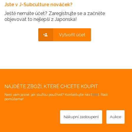
Jste v J-Subculture nováček?
Ještě nemáte účet? Zaregistrujte se a začněte
objevovat to nejlepší z Japonska!
Vytvořit účet
NAJDĚTE ZBOŽÍ, KTERÉ CHCETE KOUPIT
Není vám jasné, jak službu používat? Kontaktujte nás [
zde
]. Rádi
pomůžeme!
Nákupní zastoupení
Aukce