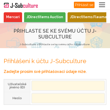
Přihlásit se
Mercari
JDirectItems Auction
JDirectItems Fleamar
PŘIHLASTE SE KE SVÉMU ÚČTU J-
SUBCULTURE
J-Subculture
Přihlaste se ke svému účtu J-Subculture
Přihlášení k účtu J-Subculture
Zadejte prosím své přihlašovací údaje níže.
Uživatelské
jméno (ID)
Heslo