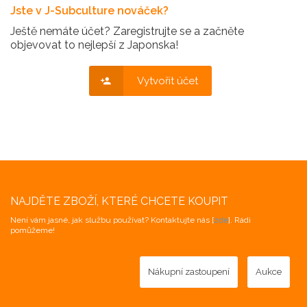
Jste v J-Subculture nováček?
Ještě nemáte účet? Zaregistrujte se a začněte
objevovat to nejlepší z Japonska!
Vytvořit účet
NAJDĚTE ZBOŽÍ, KTERÉ CHCETE KOUPIT
Není vám jasné, jak službu používat? Kontaktujte nás [
zde
]. Rádi
pomůžeme!
Nákupní zastoupení
Aukce