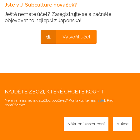
Jste v J-Subculture nováček?
Ještě nemáte účet? Zaregistrujte se a začněte
objevovat to nejlepší z Japonska!
Vytvořit účet
NAJDĚTE ZBOŽÍ, KTERÉ CHCETE KOUPIT
Není vám jasné, jak službu používat? Kontaktujte nás [
zde
]. Rádi
pomůžeme!
Nákupní zastoupení
Aukce