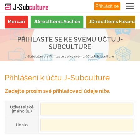
Přihlásit se
Mercari
JDirectItems Auction
JDirectItems Fleamar
PŘIHLASTE SE KE SVÉMU ÚČTU J-
SUBCULTURE
J-Subculture
Přihlaste se ke svému účtu J-Subculture
Přihlášení k účtu J-Subculture
Zadejte prosím své přihlašovací údaje níže.
Uživatelské
jméno (ID)
Heslo