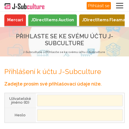
Přihlásit se
Mercari
JDirectItems Auction
JDirectItems Fleamar
PŘIHLASTE SE KE SVÉMU ÚČTU J-
SUBCULTURE
J-Subculture
Přihlaste se ke svému účtu J-Subculture
Přihlášení k účtu J-Subculture
Zadejte prosím své přihlašovací údaje níže.
Uživatelské
jméno (ID)
Heslo