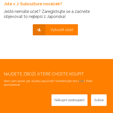
Jste v J-Subculture nováček?
Ještě nemáte účet? Zaregistrujte se a začněte
objevovat to nejlepší z Japonska!
Vytvořit účet
NAJDĚTE ZBOŽÍ, KTERÉ CHCETE KOUPIT
Není vám jasné, jak službu používat? Kontaktujte nás [
zde
]. Rádi
pomůžeme!
Nákupní zastoupení
Aukce