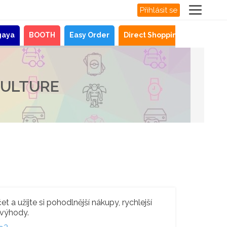
Přihlásit se
gaya
BOOTH
Easy Order
Direct Shopping
Novinky
CULTURE
t a užijte si pohodlnější nákupy, rychlejší
 výhody.