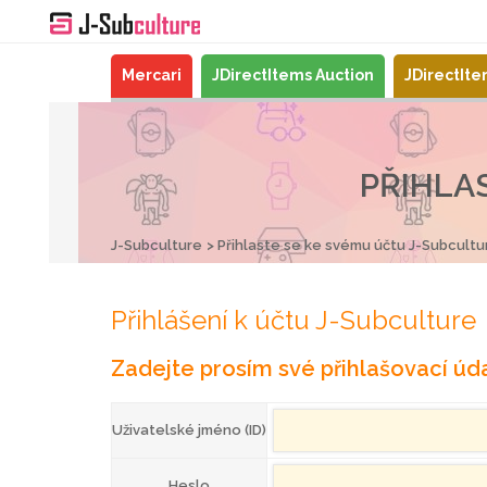
Mercari
JDirectItems Auction
JDirectIt
PŘIHLA
J-Subculture
Přihlaste se ke svému účtu J-Subcultu
Přihlášení k účtu J-Subculture
Zadejte prosím své přihlašovací úda
Uživatelské jméno (ID)
Heslo