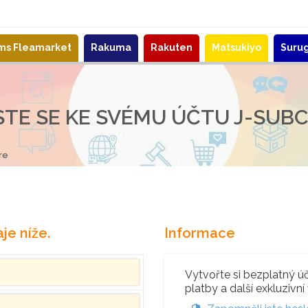
ems Fleamarket
Rakuma
Rakuten
Matsukiyo
Suru
STE SE KE SVÉMU ÚČTU J-SUB
re
je níže.
Informace
Vytvořte si bezplatný úče
platby a další exkluzivní