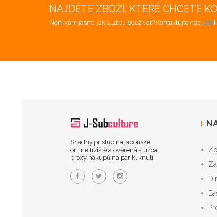
NAJDĚTE ZBOŽÍ, KTERÉ CHCETE K
Není vám jasné, jak službu používat? Kontaktujte nás [
zde
]
NA
Snadný přístup na japonské
Zp
online tržiště a ověřená služba
proxy nákupů na pár kliknutí.
Zá
Di
Ea
Pr