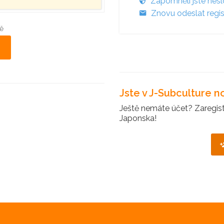
Zapomněli jste hes
Znovu odeslat regis
ě
Jste v J-Subculture 
Ještě nemáte účet? Zaregistr
Japonska!