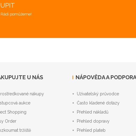
OUPIT
. Rádi pomůžeme!
KUPUJTE U NÁS
NÁPOVĚDA A PODPOR
rostředkované nákupy
Uživatelský průvodce
stupcová aukce
Často kladené dotazy
rect Shopping
Přehled nákladů
sy Order
Přehled dopravy
ozkoumat tržiště
Přehled plateb