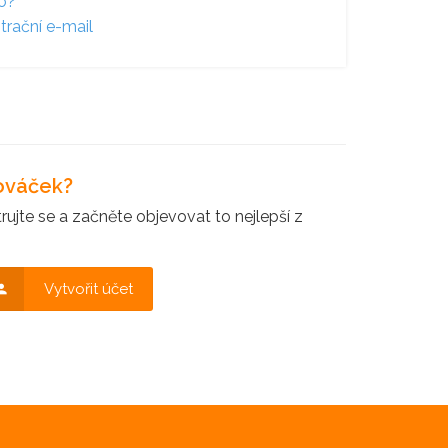
lo?
trační e-mail
nováček?
ujte se a začněte objevovat to nejlepší z
Vytvořit účet