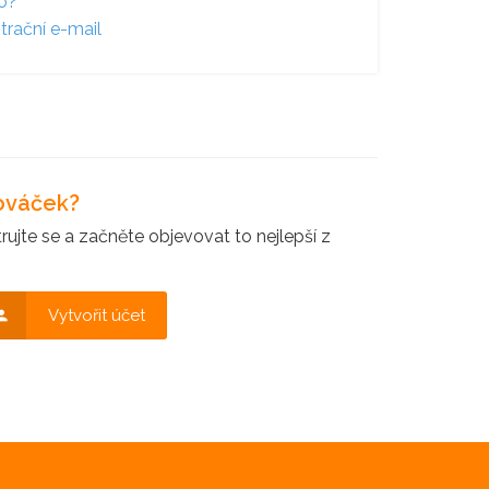
lo?
trační e-mail
nováček?
ujte se a začněte objevovat to nejlepší z
Vytvořit účet