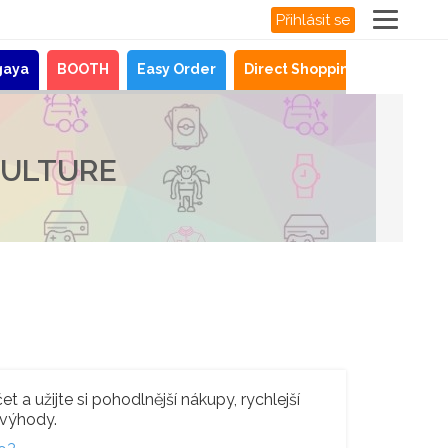
Přihlásit se
gaya
BOOTH
Easy Order
Direct Shopping
Novinky
CULTURE
t a užijte si pohodlnější nákupy, rychlejší
 výhody.