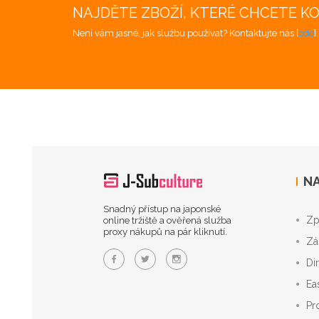
NAJDĚTE ZBOŽÍ, KTERÉ CHCETE K
Není vám jasné, jak službu používat? Kontaktujte nás [
zde
]
NA
Snadný přístup na japonské
Zp
online tržiště a ověřená služba
proxy nákupů na pár kliknutí.
Zá
Di
Ea
Pr