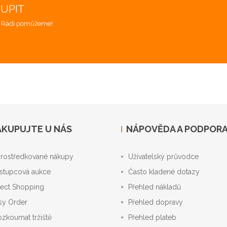
OUPIT
. Rádi pomůžeme!
KUPUJTE U NÁS
NÁPOVĚDA A PODPOR
rostředkované nákupy
Uživatelský průvodce
stupcová aukce
Často kladené dotazy
rect Shopping
Přehled nákladů
sy Order
Přehled dopravy
ozkoumat tržiště
Přehled plateb