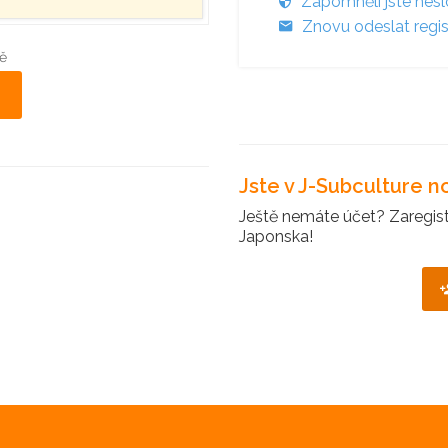
Zapomněli jste hes
Znovu odeslat regis
ě
Jste v J-Subculture 
Ještě nemáte účet? Zaregistr
Japonska!