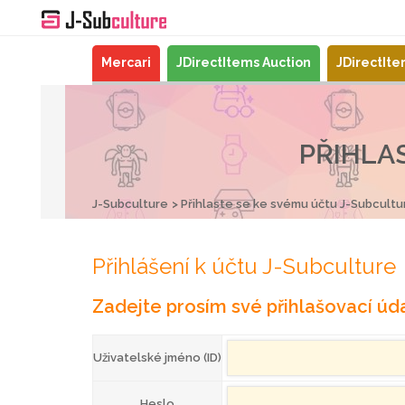
Mercari
JDirectItems Auction
JDirectIt
PŘIHLA
J-Subculture
Přihlaste se ke svému účtu J-Subcultu
Přihlášení k účtu J-Subculture
Zadejte prosím své přihlašovací úda
Uživatelské jméno (ID)
Heslo