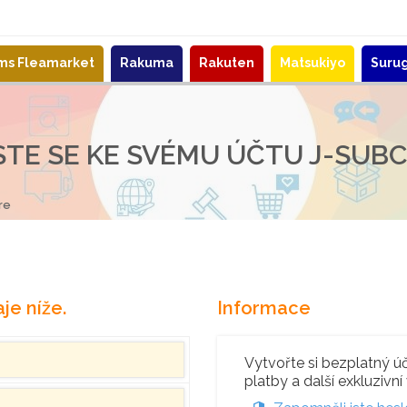
ems Fleamarket
Rakuma
Rakuten
Matsukiyo
Suru
STE SE KE SVÉMU ÚČTU J-SUB
re
je níže.
Informace
Vytvořte si bezplatný úče
platby a další exkluzivní