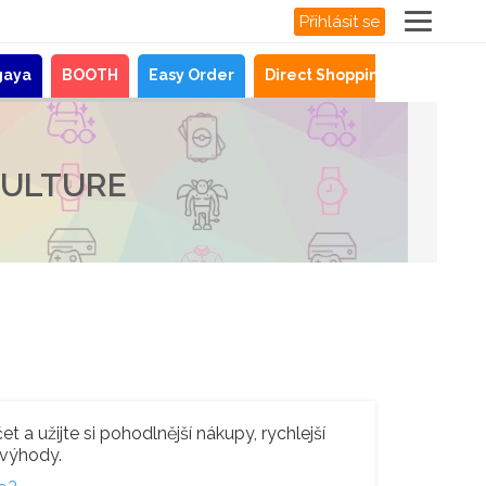
Přihlásit se
gaya
BOOTH
Easy Order
Direct Shopping
Novinky
CULTURE
t a užijte si pohodlnější nákupy, rychlejší
 výhody.