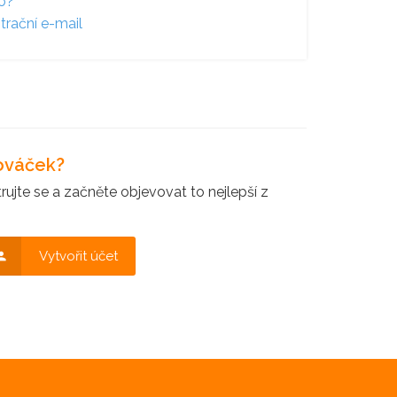
lo?
trační e-mail
nováček?
ujte se a začněte objevovat to nejlepší z
Vytvořit účet