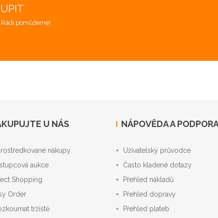
OUPIT
. Rádi pomůžeme!
KUPUJTE U NÁS
NÁPOVĚDA A PODPOR
rostředkované nákupy
Uživatelský průvodce
stupcová aukce
Často kladené dotazy
rect Shopping
Přehled nákladů
sy Order
Přehled dopravy
ozkoumat tržiště
Přehled plateb