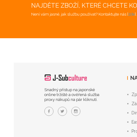
NAJDĚTE ZBOŽÍ, KTERÉ CHCETE K
Není vám jasné, jak službu používat? Kontaktujte nás [
zde
]
NA
Snadný přístup na japonské
Zp
online tržiště a ověřená služba
proxy nákupů na pár kliknutí.
Zá
Di
Ea
Pr