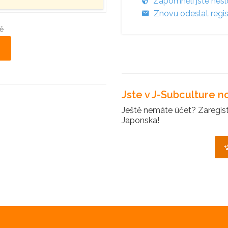
Zapomněli jste hes
Znovu odeslat regis
ě
Jste v J-Subculture 
Ještě nemáte účet? Zaregistr
Japonska!