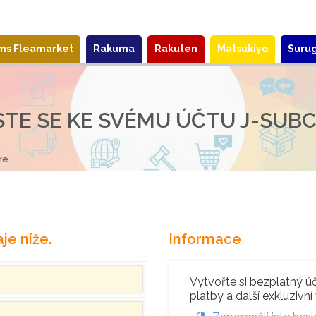
ems Fleamarket
Rakuma
Rakuten
Matsukiyo
Suru
STE SE KE SVÉMU ÚČTU J-SUB
re
je níže.
Informace
Vytvořte si bezplatný úče
platby a další exkluzivní