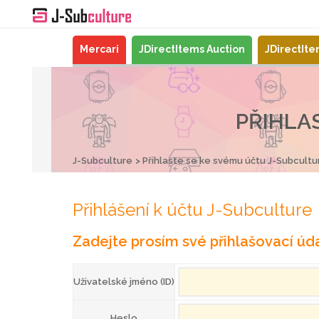
Mercari
JDirectItems Auction
JDirectIt
PŘIHLA
J-Subculture
Přihlaste se ke svému účtu J-Subcultu
Přihlášení k účtu J-Subculture
Zadejte prosím své přihlašovací úda
Uživatelské jméno (ID)
Heslo