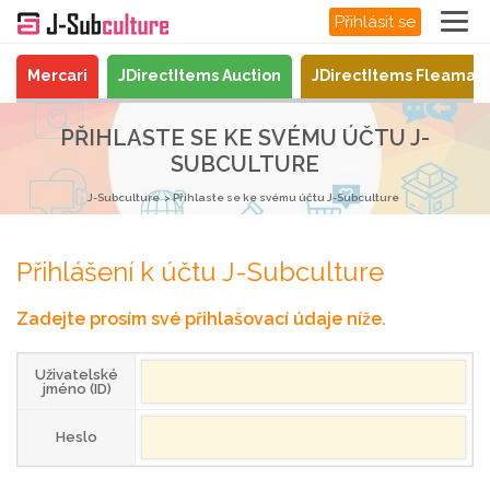
Přihlásit se
Mercari
JDirectItems Auction
JDirectItems Fleamar
PŘIHLASTE SE KE SVÉMU ÚČTU J-
SUBCULTURE
J-Subculture
Přihlaste se ke svému účtu J-Subculture
Přihlášení k účtu J-Subculture
Zadejte prosím své přihlašovací údaje níže.
Uživatelské
jméno (ID)
Heslo