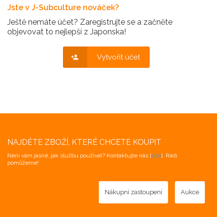
Jste v J-Subculture nováček?
Ještě nemáte účet? Zaregistrujte se a začněte
objevovat to nejlepší z Japonska!
Vytvořit účet
NAJDĚTE ZBOŽÍ, KTERÉ CHCETE KOUPIT
Není vám jasné, jak službu používat? Kontaktujte nás [
zde
]. Rádi
pomůžeme!
Nákupní zastoupení
Aukce