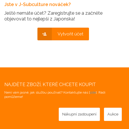
Jste v J-Subculture nováček?
Ještě nemáte účet? Zaregistrujte se a začněte
objevovat to nejlepší z Japonska!
Vytvořit účet
NAJDĚTE ZBOŽÍ, KTERÉ CHCETE KOUPIT
Není vám jasné, jak službu používat? Kontaktujte nás [
zde
]. Rádi
pomůžeme!
Nákupní zastoupení
Aukce