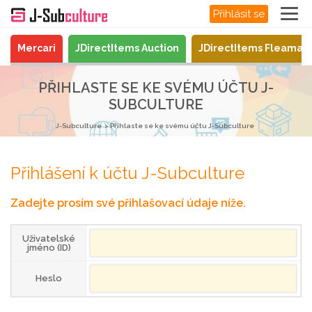
Přihlásit se
Mercari
JDirectItems Auction
JDirectItems Fleamar
PŘIHLASTE SE KE SVÉMU ÚČTU J-
SUBCULTURE
J-Subculture
Přihlaste se ke svému účtu J-Subculture
Přihlášení k účtu J-Subculture
Zadejte prosím své přihlašovací údaje níže.
Uživatelské
jméno (ID)
Heslo