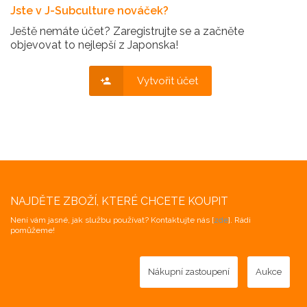
Jste v J-Subculture nováček?
Ještě nemáte účet? Zaregistrujte se a začněte
objevovat to nejlepší z Japonska!
Vytvořit účet
NAJDĚTE ZBOŽÍ, KTERÉ CHCETE KOUPIT
Není vám jasné, jak službu používat? Kontaktujte nás [
zde
]. Rádi
pomůžeme!
Nákupní zastoupení
Aukce