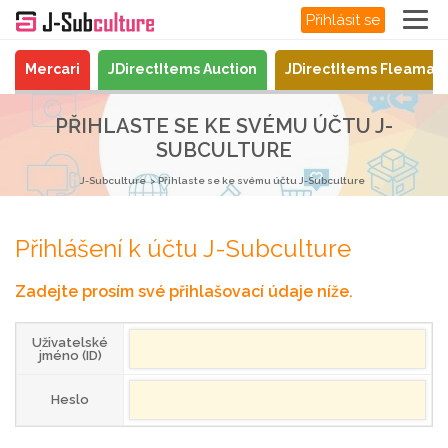
Přihlásit se
Mercari
JDirectItems Auction
JDirectItems Fleamar
PŘIHLASTE SE KE SVÉMU ÚČTU J-
SUBCULTURE
J-Subculture
Přihlaste se ke svému účtu J-Subculture
Přihlášení k účtu J-Subculture
Zadejte prosím své přihlašovací údaje níže.
Uživatelské
jméno (ID)
Heslo