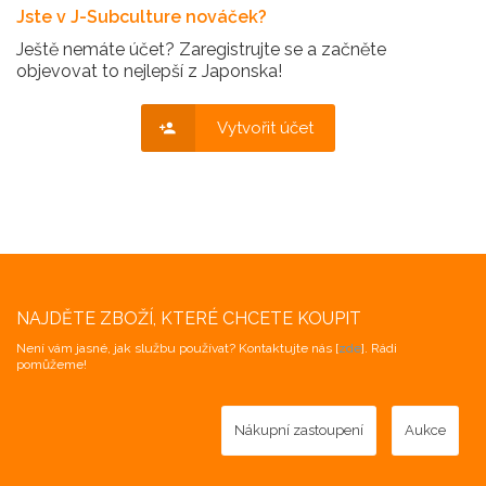
Jste v J-Subculture nováček?
Ještě nemáte účet? Zaregistrujte se a začněte
objevovat to nejlepší z Japonska!
Vytvořit účet
NAJDĚTE ZBOŽÍ, KTERÉ CHCETE KOUPIT
Není vám jasné, jak službu používat? Kontaktujte nás [
zde
]. Rádi
pomůžeme!
Nákupní zastoupení
Aukce