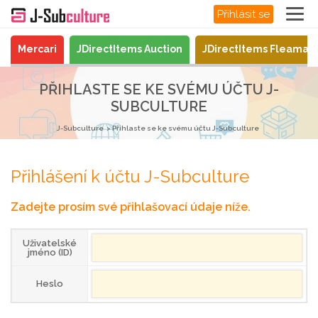
Přihlásit se
Mercari
JDirectItems Auction
JDirectItems Fleamar
PŘIHLASTE SE KE SVÉMU ÚČTU J-
SUBCULTURE
J-Subculture
Přihlaste se ke svému účtu J-Subculture
Přihlášení k účtu J-Subculture
Zadejte prosím své přihlašovací údaje níže.
Uživatelské
jméno (ID)
Heslo