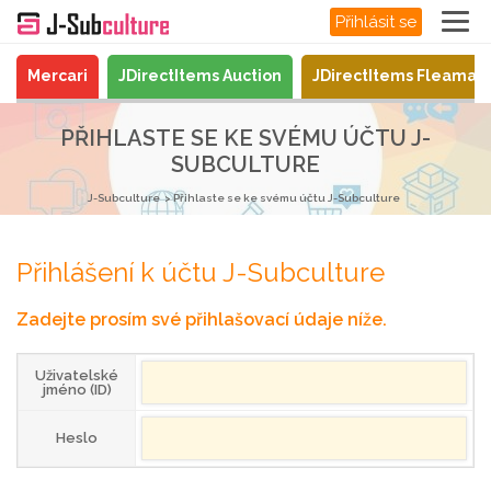
Přihlásit se
Mercari
JDirectItems Auction
JDirectItems Fleamar
PŘIHLASTE SE KE SVÉMU ÚČTU J-
SUBCULTURE
J-Subculture
Přihlaste se ke svému účtu J-Subculture
Přihlášení k účtu J-Subculture
Zadejte prosím své přihlašovací údaje níže.
Uživatelské
jméno (ID)
Heslo