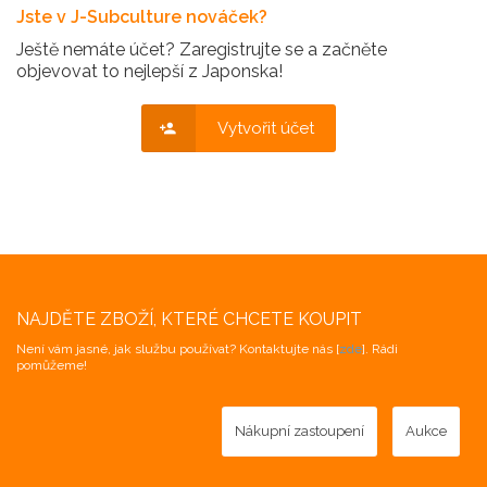
Jste v J-Subculture nováček?
Ještě nemáte účet? Zaregistrujte se a začněte
objevovat to nejlepší z Japonska!
Vytvořit účet
NAJDĚTE ZBOŽÍ, KTERÉ CHCETE KOUPIT
Není vám jasné, jak službu používat? Kontaktujte nás [
zde
]. Rádi
pomůžeme!
Nákupní zastoupení
Aukce