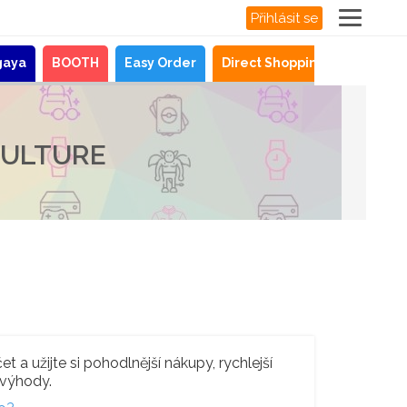
Přihlásit se
gaya
BOOTH
Easy Order
Direct Shopping
Novinky
CULTURE
t a užijte si pohodlnější nákupy, rychlejší
 výhody.