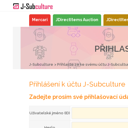
Mercari
JDirectItems Auction
JDirectIt
PŘIHLA
J-Subculture
Přihlaste se ke svému účtu J-Subcultu
Přihlášení k účtu J-Subculture
Zadejte prosím své přihlašovací úda
Uživatelské jméno (ID)
Heslo