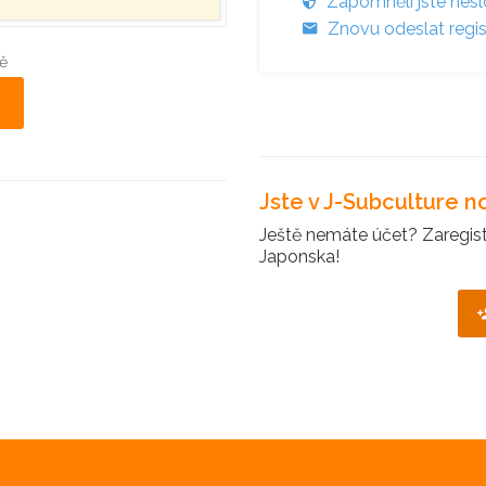
Zapomněli jste hes
Znovu odeslat regis
ě
Jste v J-Subculture 
Ještě nemáte účet? Zaregistr
Japonska!