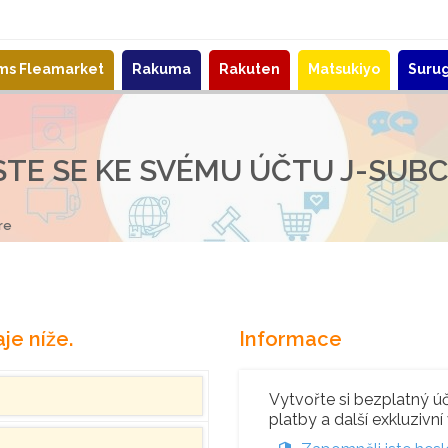
ems Fleamarket
Rakuma
Rakuten
Matsukiyo
Suru
STE SE KE SVÉMU ÚČTU J-SUB
re
je níže.
Informace
Vytvořte si bezplatný úče
platby a další exkluzivní