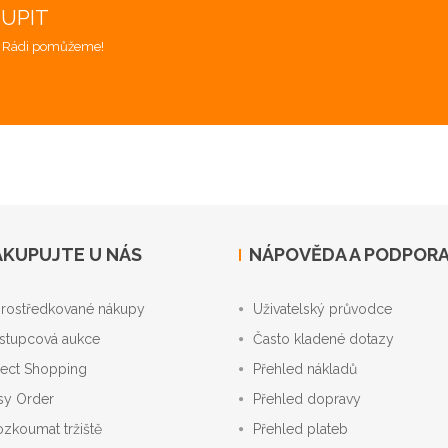
OUPIT
. Rádi pomůžeme!
KUPUJTE U NÁS
NÁPOVĚDA A PODPOR
rostředkované nákupy
Uživatelský průvodce
stupcová aukce
Často kladené dotazy
rect Shopping
Přehled nákladů
sy Order
Přehled dopravy
ozkoumat tržiště
Přehled plateb