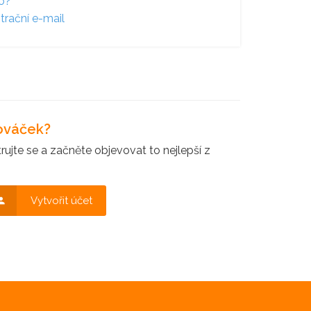
lo?
trační e-mail
nováček?
ujte se a začněte objevovat to nejlepší z
Vytvořit účet