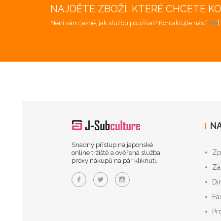
NAJDĚTE ZBOŽÍ, KTERÉ CHCETE K
Není vám jasné, jak službu používat? Kontaktujte nás [
zde
]
NA
Snadný přístup na japonské
Zp
online tržiště a ověřená služba
proxy nákupů na pár kliknutí.
Zá
Di
Ea
Pr