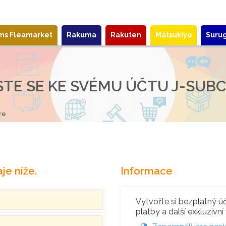
ems Fleamarket
Rakuma
Rakuten
Matsukiyo
Suru
STE SE KE SVÉMU ÚČTU J-SUB
re
je níže.
Informace
Vytvořte si bezplatný úče
platby a další exkluzivní