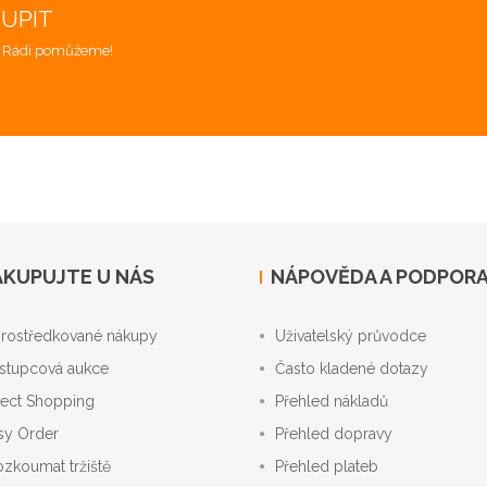
OUPIT
. Rádi pomůžeme!
KUPUJTE U NÁS
NÁPOVĚDA A PODPOR
rostředkované nákupy
Uživatelský průvodce
stupcová aukce
Často kladené dotazy
rect Shopping
Přehled nákladů
sy Order
Přehled dopravy
ozkoumat tržiště
Přehled plateb