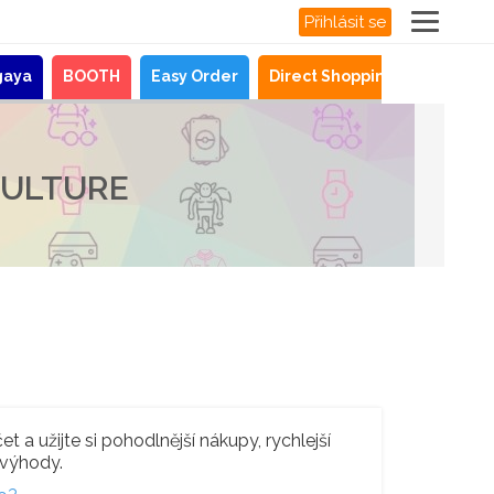
Přihlásit se
gaya
BOOTH
Easy Order
Direct Shopping
Novinky
CULTURE
t a užijte si pohodlnější nákupy, rychlejší
 výhody.