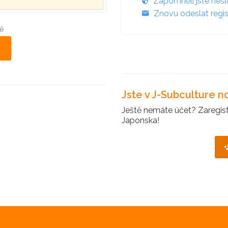
Zapomněli jste hes
Znovu odeslat regis
ě
Jste v J-Subculture 
Ještě nemáte účet? Zaregistr
Japonska!