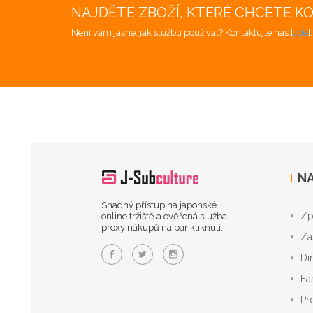
NAJDĚTE ZBOŽÍ, KTERÉ CHCETE K
Není vám jasné, jak službu používat? Kontaktujte nás [
zde
]
NA
Snadný přístup na japonské
Zp
online tržiště a ověřená služba
proxy nákupů na pár kliknutí.
Zá
Di
Ea
Pr