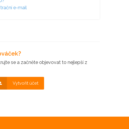
lo?
trační e-mail
nováček?
ujte se a začněte objevovat to nejlepší z
Vytvořit účet