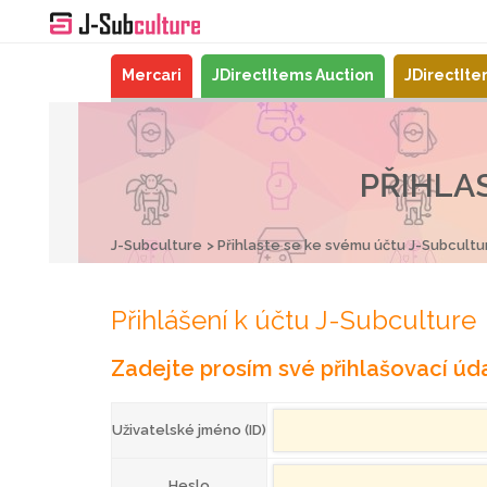
Mercari
JDirectItems Auction
JDirectIt
PŘIHLA
J-Subculture
Přihlaste se ke svému účtu J-Subcultu
Přihlášení k účtu J-Subculture
Zadejte prosím své přihlašovací úda
Uživatelské jméno (ID)
Heslo