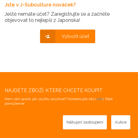
Jste v J-Subculture nováček?
Ještě nemáte účet? Zaregistrujte se a začněte
objevovat to nejlepší z Japonska!
Vytvořit účet
NAJDĚTE ZBOŽÍ, KTERÉ CHCETE KOUPIT
Není vám jasné, jak službu používat? Kontaktujte nás [
zde
]. Rádi
pomůžeme!
Nákupní zastoupení
Aukce