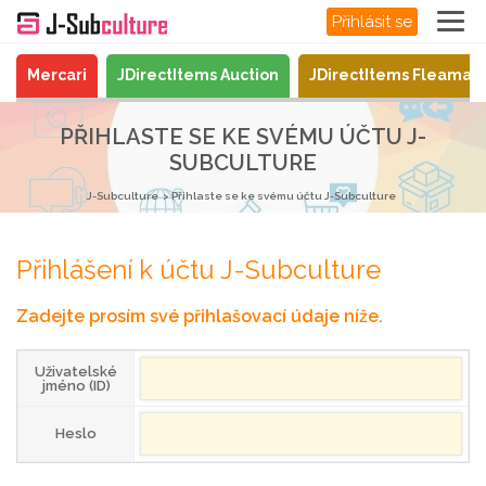
Přihlásit se
Mercari
JDirectItems Auction
JDirectItems Fleamar
PŘIHLASTE SE KE SVÉMU ÚČTU J-
SUBCULTURE
J-Subculture
Přihlaste se ke svému účtu J-Subculture
Přihlášení k účtu J-Subculture
Zadejte prosím své přihlašovací údaje níže.
Uživatelské
jméno (ID)
Heslo