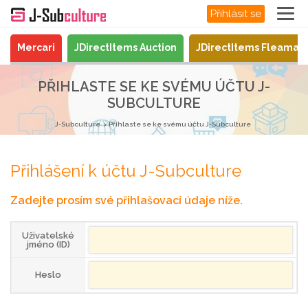
Přihlásit se
Mercari
JDirectItems Auction
JDirectItems Fleamar
PŘIHLASTE SE KE SVÉMU ÚČTU J-
SUBCULTURE
J-Subculture
Přihlaste se ke svému účtu J-Subculture
Přihlášení k účtu J-Subculture
Zadejte prosím své přihlašovací údaje níže.
Uživatelské
jméno (ID)
Heslo