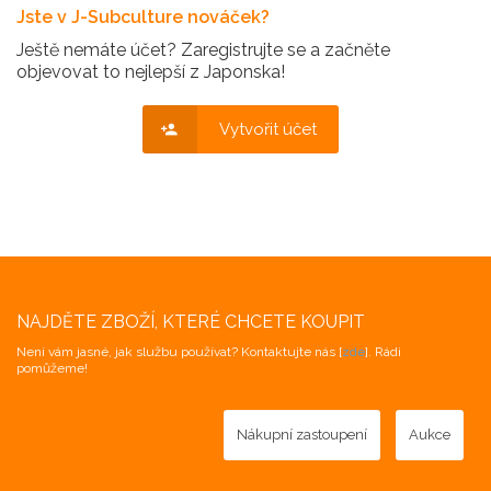
Jste v J-Subculture nováček?
Ještě nemáte účet? Zaregistrujte se a začněte
objevovat to nejlepší z Japonska!
Vytvořit účet
NAJDĚTE ZBOŽÍ, KTERÉ CHCETE KOUPIT
Není vám jasné, jak službu používat? Kontaktujte nás [
zde
]. Rádi
pomůžeme!
Nákupní zastoupení
Aukce