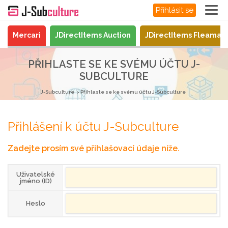
Přihlásit se
Mercari
JDirectItems Auction
JDirectItems Fleamar
PŘIHLASTE SE KE SVÉMU ÚČTU J-
SUBCULTURE
J-Subculture
Přihlaste se ke svému účtu J-Subculture
Přihlášení k účtu J-Subculture
Zadejte prosím své přihlašovací údaje níže.
Uživatelské
jméno (ID)
Heslo