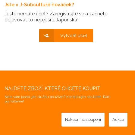
Jste v J-Subculture nováček?
Ještě nemáte účet? Zaregistrujte se a začněte
objevovat to nejlepší z Japonska!
Vytvořit účet
NAJDĚTE ZBOŽÍ, KTERÉ CHCETE KOUPIT
Není vám jasné, jak službu používat? Kontaktujte nás [
zde
]. Rádi
pomůžeme!
Nákupní zastoupení
Aukce