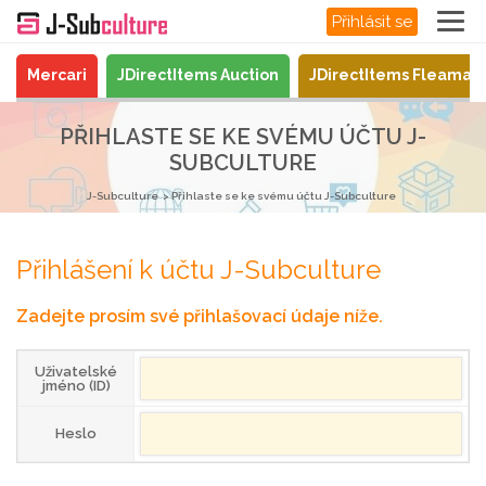
Přihlásit se
Mercari
JDirectItems Auction
JDirectItems Fleamar
PŘIHLASTE SE KE SVÉMU ÚČTU J-
SUBCULTURE
J-Subculture
Přihlaste se ke svému účtu J-Subculture
Přihlášení k účtu J-Subculture
Zadejte prosím své přihlašovací údaje níže.
Uživatelské
jméno (ID)
Heslo