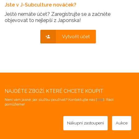
Jste v J-Subculture nováček?
Ještě nemáte účet? Zaregistrujte se a začněte
objevovat to nejlepší z Japonska!
Vytvořit účet
NAJDĚTE ZBOŽÍ, KTERÉ CHCETE KOUPIT
Není vám jasné, jak službu používat? Kontaktujte nás [
zde
]. Rádi
pomůžeme!
Nákupní zastoupení
Aukce