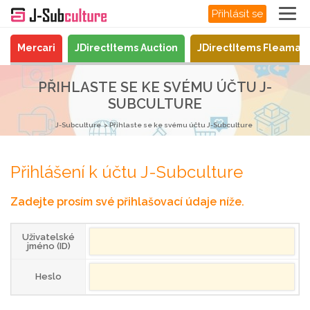
Přihlásit se
Mercari
JDirectItems Auction
JDirectItems Fleamar
PŘIHLASTE SE KE SVÉMU ÚČTU J-
SUBCULTURE
J-Subculture
Přihlaste se ke svému účtu J-Subculture
Přihlášení k účtu J-Subculture
Zadejte prosím své přihlašovací údaje níže.
Uživatelské
jméno (ID)
Heslo