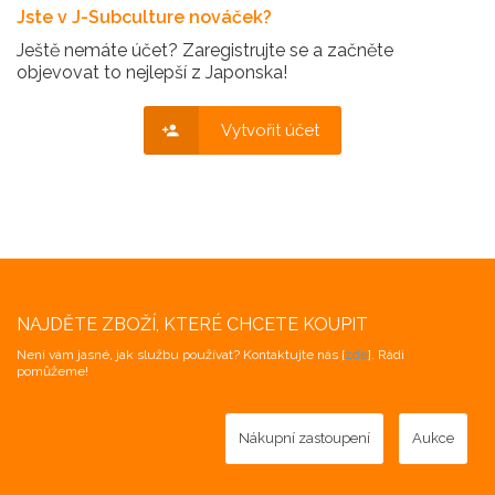
Jste v J-Subculture nováček?
Ještě nemáte účet? Zaregistrujte se a začněte
objevovat to nejlepší z Japonska!
Vytvořit účet
NAJDĚTE ZBOŽÍ, KTERÉ CHCETE KOUPIT
Není vám jasné, jak službu používat? Kontaktujte nás [
zde
]. Rádi
pomůžeme!
Nákupní zastoupení
Aukce