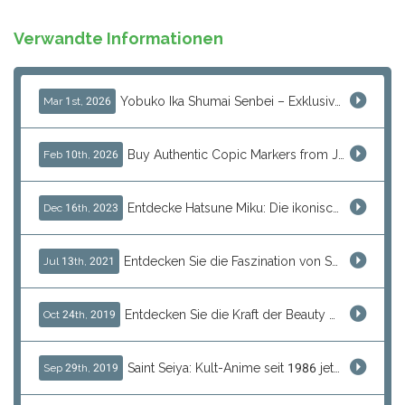
Verwandte Informationen
Yobuko Ika Shumai Senbei – Exklusive japanische Tintenfisch-Reiscracker aus Saga jetzt bei J-Subculture erhältlich
Mar 1st, 2026
Buy Authentic Copic Markers from Japan – Worldwide Shipping
Feb 10th, 2026
Entdecke Hatsune Miku: Die ikonische Vocaloid-Sensation
Dec 16th, 2023
Entdecken Sie die Faszination von SPY×FAMILY – Jetzt bei J-Subculture!
Jul 13th, 2021
Entdecken Sie die Kraft der Beauty Gesichtsmasken bei J-Subculture
Oct 24th, 2019
Saint Seiya: Kult-Anime seit 1986 jetzt bei J-Subculture entdecken!
Sep 29th, 2019