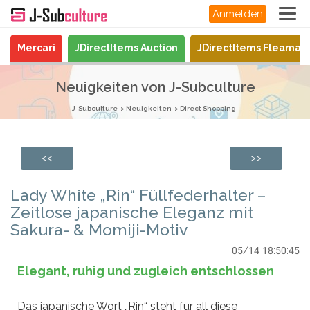
Anmelden
Mercari
JDirectItems Auction
JDirectItems Fleamar
Neuigkeiten von J-Subculture
J-Subculture
Neuigkeiten
Direct Shopping
<<
>>
Lady White „Rin“ Füllfederhalter –
Zeitlose japanische Eleganz mit
Sakura- & Momiji-Motiv
05/14 18:50:45
Elegant, ruhig und zugleich entschlossen
Das japanische Wort „Rin“ steht für all diese