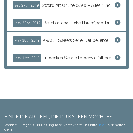
Sword Art Online (SAO) – Alles rund um die beliebte Anime-Reihe bei J-Subculture!
Sep 27th, 2019
Beliebte japanische Hautpflege: Die Basics für Ihre tägliche Beauty-Routine
May 22nd, 2019
KRACIE Sweets Serie: Der beliebte Trend bei J-Subculture seit Jahren!
May 20th, 2019
Entdecken Sie die Farbenvielfalt der PILOT Iroshizuku Tintenflaschen 50ml
May 14th, 2019
FINDE DIE ARTIKEL, DIE DU KAUFEN MÖCHTEST
Wenn du Fragen zur Nutzung hast, kontaktiere uns bitte [
hier
]. Wir helfen
gern!