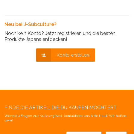
Neu bei J-Subculture?
Noch kein Konto? Jetzt registrieren und die besten
Produkte Japans entdecken!
Konto erstellen
FINDE DIE ARTIKEL, DIE DU KAUFEN MÖCHTEST
Wenn du Fragen zur Nutzung hast, kontaktiere uns bitte [
hier
]. Wir helfen
gern!