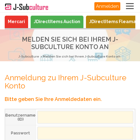
Anmelden
Mercari
JDirectItems Auction
JDirectItems Fleamar
MELDEN SIE SICH BEI IHREM J-
SUBCULTURE KONTO AN
J-Subculture
Melden Sie sich bei Ihrem J-Subculture Konto an
Anmeldung zu Ihrem J-Subculture
Konto
Bitte geben Sie Ihre Anmeldedaten ein.
Benutzername
(ID)
Passwort