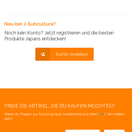
Neu bei J-Subculture?
Noch kein Konto? Jetzt registrieren und die besten
Produkte Japans entdecken!
Konto erstellen
FINDE DIE ARTIKEL, DIE DU KAUFEN MÖCHTEST
Wenn du Fragen zur Nutzung hast, kontaktiere uns bitte [
hier
]. Wir helfen
gern!