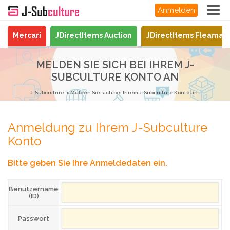
Anmelden
Mercari
JDirectItems Auction
JDirectItems Fleamar
MELDEN SIE SICH BEI IHREM J-
SUBCULTURE KONTO AN
J-Subculture
Melden Sie sich bei Ihrem J-Subculture Konto an
Anmeldung zu Ihrem J-Subculture
Konto
Bitte geben Sie Ihre Anmeldedaten ein.
Benutzername
(ID)
Passwort