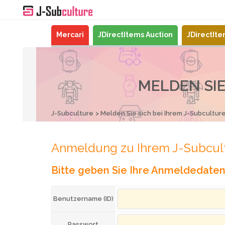
Mercari
JDirectItems Auction
JDirectIt
MELDEN SIE
J-Subculture
Melden Sie sich bei Ihrem J-Subcultur
Anmeldung zu Ihrem J-Subcul
Bitte geben Sie Ihre Anmeldedaten 
Benutzername (ID)
Passwort