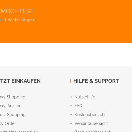
EN MÖCHTEST
ier
]. Wir helfen gern!
TZT EINKAUFEN
HILFE & SUPPORT
oxy Shopping
Nutzerhilfe
oxy-Auktion
FAQ
rect Shopping
Kostenübersicht
sy Order
Versandübersicht