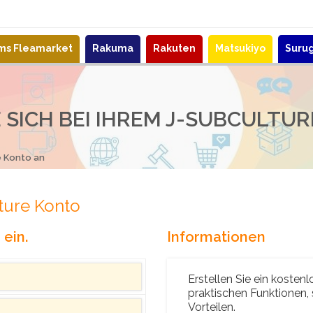
ems Fleamarket
Rakuma
Rakuten
Matsukiyo
Suru
 SICH BEI IHREM J-SUBCULTU
e Konto an
ture Konto
ein.
Informationen
Erstellen Sie ein kosten
praktischen Funktionen,
Vorteilen.