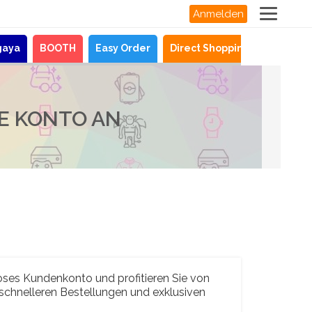
Anmelden
gaya
BOOTH
Easy Order
Direct Shopping
Neuigke
RE KONTO AN
loses Kundenkonto und profitieren Sie von
 schnelleren Bestellungen und exklusiven