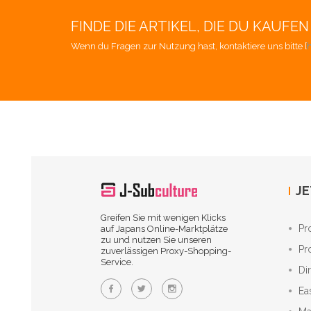
FINDE DIE ARTIKEL, DIE DU KAUF
Wenn du Fragen zur Nutzung hast, kontaktiere uns bitte [
h
JE
Greifen Sie mit wenigen Klicks
Pr
auf Japans Online-Marktplätze
zu und nutzen Sie unseren
Pr
zuverlässigen Proxy-Shopping-
Service.
Di
Ea