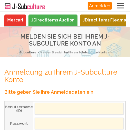
Anmelden
Mercari
JDirectItems Auction
JDirectItems Fleamar
MELDEN SIE SICH BEI IHREM J-
SUBCULTURE KONTO AN
J-Subculture
Melden Sie sich bei Ihrem J-Subculture Konto an
Anmeldung zu Ihrem J-Subculture
Konto
Bitte geben Sie Ihre Anmeldedaten ein.
Benutzername
(ID)
Passwort