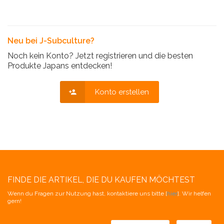
Neu bei J-Subculture?
Noch kein Konto? Jetzt registrieren und die besten
Produkte Japans entdecken!
Konto erstellen
FINDE DIE ARTIKEL, DIE DU KAUFEN MÖCHTEST
Wenn du Fragen zur Nutzung hast, kontaktiere uns bitte [
hier
]. Wir helfen
gern!