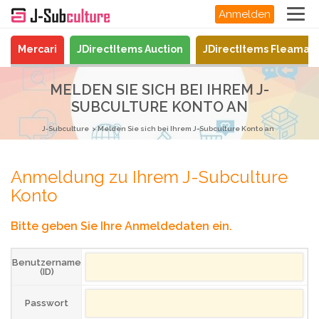
Anmelden
Mercari
JDirectItems Auction
JDirectItems Fleamar
MELDEN SIE SICH BEI IHREM J-
SUBCULTURE KONTO AN
J-Subculture
Melden Sie sich bei Ihrem J-Subculture Konto an
Anmeldung zu Ihrem J-Subculture
Konto
Bitte geben Sie Ihre Anmeldedaten ein.
Benutzername
(ID)
Passwort