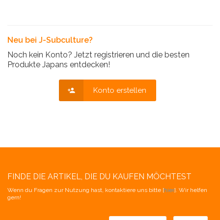
Neu bei J-Subculture?
Noch kein Konto? Jetzt registrieren und die besten
Produkte Japans entdecken!
Konto erstellen
FINDE DIE ARTIKEL, DIE DU KAUFEN MÖCHTEST
Wenn du Fragen zur Nutzung hast, kontaktiere uns bitte [
hier
]. Wir helfen
gern!