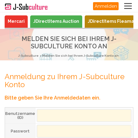
Anmelden
Mercari
JDirectItems Auction
JDirectItems Fleamar
MELDEN SIE SICH BEI IHREM J-
SUBCULTURE KONTO AN
J-Subculture
Melden Sie sich bei Ihrem J-Subculture Konto an
Anmeldung zu Ihrem J-Subculture
Konto
Bitte geben Sie Ihre Anmeldedaten ein.
Benutzername
(ID)
Passwort