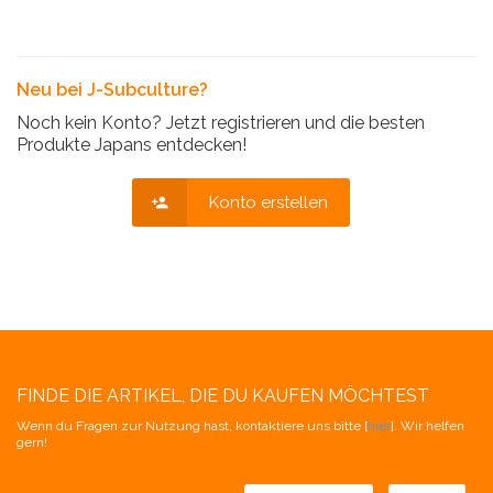
Neu bei J-Subculture?
Noch kein Konto? Jetzt registrieren und die besten
Produkte Japans entdecken!
Konto erstellen
FINDE DIE ARTIKEL, DIE DU KAUFEN MÖCHTEST
Wenn du Fragen zur Nutzung hast, kontaktiere uns bitte [
hier
]. Wir helfen
gern!