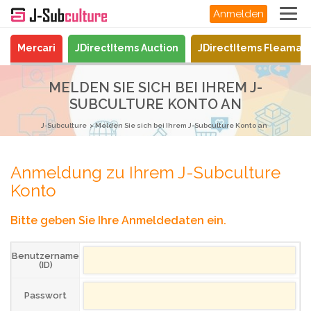
Anmelden
Mercari
JDirectItems Auction
JDirectItems Fleamar
MELDEN SIE SICH BEI IHREM J-
SUBCULTURE KONTO AN
J-Subculture
Melden Sie sich bei Ihrem J-Subculture Konto an
Anmeldung zu Ihrem J-Subculture
Konto
Bitte geben Sie Ihre Anmeldedaten ein.
Benutzername
(ID)
Passwort