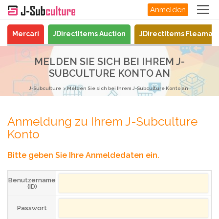
Anmelden
Mercari
JDirectItems Auction
JDirectItems Fleamar
MELDEN SIE SICH BEI IHREM J-
SUBCULTURE KONTO AN
J-Subculture
Melden Sie sich bei Ihrem J-Subculture Konto an
Anmeldung zu Ihrem J-Subculture
Konto
Bitte geben Sie Ihre Anmeldedaten ein.
Benutzername
(ID)
Passwort