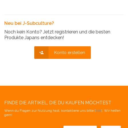
Neu bei J-Subculture?
Noch kein Konto? Jetzt registrieren und die besten
Produkte Japans entdecken!
Konto erstellen
FINDE DIE ARTIKEL, DIE DU KAUFEN MÖCHTEST
Wenn du Fragen zur Nutzung hast, kontaktiere uns bitte [
hier
]. Wir helfen
gern!