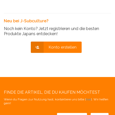
Neu bei J-Subculture?
Noch kein Konto? Jetzt registrieren und die besten
Produkte Japans entdecken!
Konto erstellen
FINDE DIE ARTIKEL, DIE DU KAUFEN MÖCHTEST
Wenn du Fragen zur Nutzung hast, kontaktiere uns bitte [
hier
]. Wir helfen
gern!