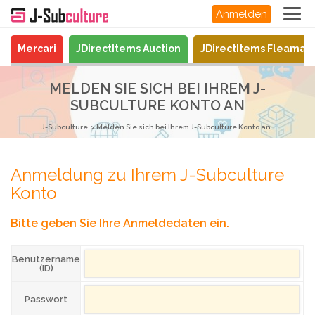
Anmelden
Mercari
JDirectItems Auction
JDirectItems Fleamar
MELDEN SIE SICH BEI IHREM J-
SUBCULTURE KONTO AN
J-Subculture
Melden Sie sich bei Ihrem J-Subculture Konto an
Anmeldung zu Ihrem J-Subculture
Konto
Bitte geben Sie Ihre Anmeldedaten ein.
Benutzername
(ID)
Passwort