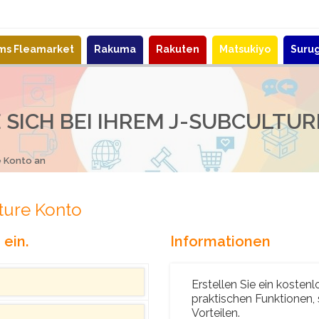
ems Fleamarket
Rakuma
Rakuten
Matsukiyo
Suru
 SICH BEI IHREM J-SUBCULTU
e Konto an
ture Konto
ein.
Informationen
Erstellen Sie ein kosten
praktischen Funktionen,
Vorteilen.