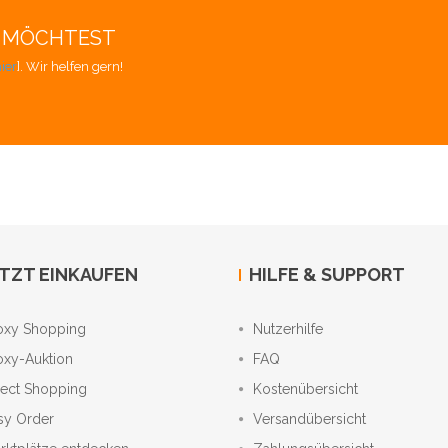
EN MÖCHTEST
ier
]. Wir helfen gern!
TZT EINKAUFEN
HILFE & SUPPORT
oxy Shopping
Nutzerhilfe
oxy-Auktion
FAQ
rect Shopping
Kostenübersicht
sy Order
Versandübersicht