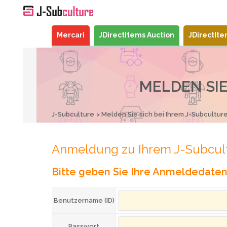
Mercari
JDirectItems Auction
JDirectIt
MELDEN SIE
J-Subculture
Melden Sie sich bei Ihrem J-Subcultur
Anmeldung zu Ihrem J-Subcul
Bitte geben Sie Ihre Anmeldedaten 
Benutzername (ID)
Passwort