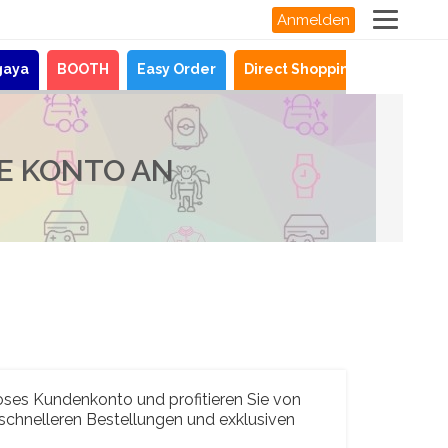
Anmelden
gaya
BOOTH
Easy Order
Direct Shopping
Neuigke
RE KONTO AN
loses Kundenkonto und profitieren Sie von
 schnelleren Bestellungen und exklusiven