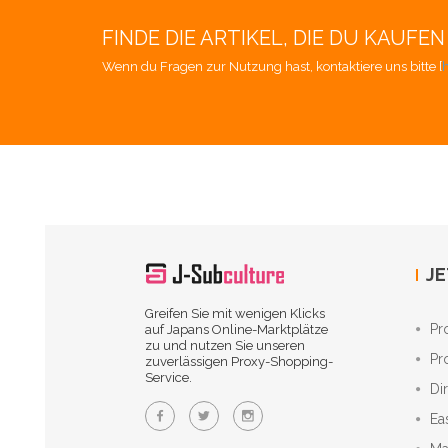
FINDE DIE ARTIKEL, DIE DU KAUF
Wenn du Fragen zur Nutzung hast, kontaktiere uns bitte [
h
JE
Greifen Sie mit wenigen Klicks
Pr
auf Japans Online-Marktplätze
zu und nutzen Sie unseren
Pr
zuverlässigen Proxy-Shopping-
Service.
Di
Ea