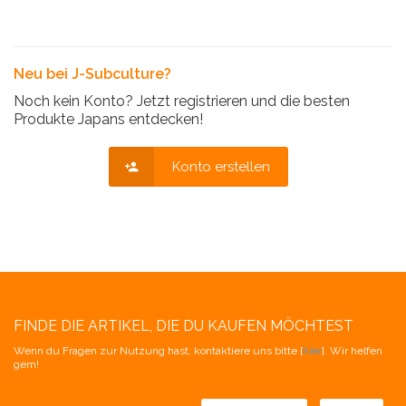
Neu bei J-Subculture?
Noch kein Konto? Jetzt registrieren und die besten
Produkte Japans entdecken!
Konto erstellen
FINDE DIE ARTIKEL, DIE DU KAUFEN MÖCHTEST
Wenn du Fragen zur Nutzung hast, kontaktiere uns bitte [
hier
]. Wir helfen
gern!