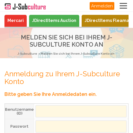
Anmelden
Mercari
JDirectItems Auction
JDirectItems Fleamar
MELDEN SIE SICH BEI IHREM J-
SUBCULTURE KONTO AN
J-Subculture
Melden Sie sich bei Ihrem J-Subculture Konto an
Anmeldung zu Ihrem J-Subculture
Konto
Bitte geben Sie Ihre Anmeldedaten ein.
Benutzername
(ID)
Passwort