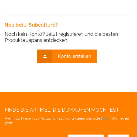
Neu bei J-Subculture?
Noch kein Konto? Jetzt registrieren und die besten
Produkte Japans entdecken!
Konto erstellen
FINDE DIE ARTIKEL, DIE DU KAUFEN MÖCHTEST
Wenn du Fragen zur Nutzung hast, kontaktiere uns bitte [
hier
]. Wir helfen
gern!