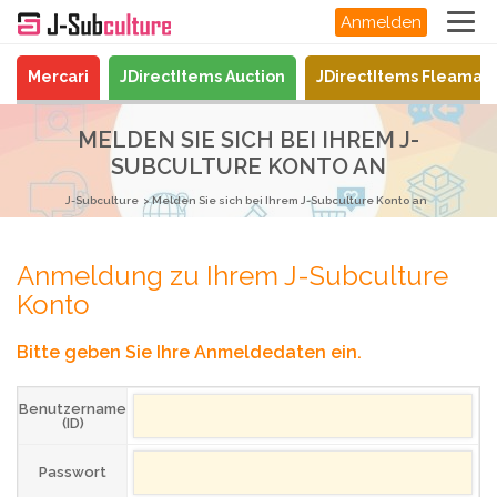
Anmelden
Mercari
JDirectItems Auction
JDirectItems Fleamar
MELDEN SIE SICH BEI IHREM J-
SUBCULTURE KONTO AN
J-Subculture
Melden Sie sich bei Ihrem J-Subculture Konto an
Anmeldung zu Ihrem J-Subculture
Konto
Bitte geben Sie Ihre Anmeldedaten ein.
Benutzername
(ID)
Passwort