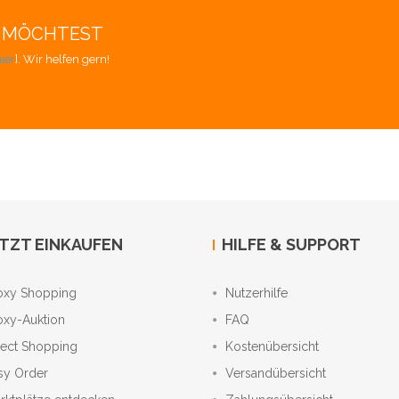
EN MÖCHTEST
ier
]. Wir helfen gern!
TZT EINKAUFEN
HILFE & SUPPORT
oxy Shopping
Nutzerhilfe
oxy-Auktion
FAQ
rect Shopping
Kostenübersicht
sy Order
Versandübersicht