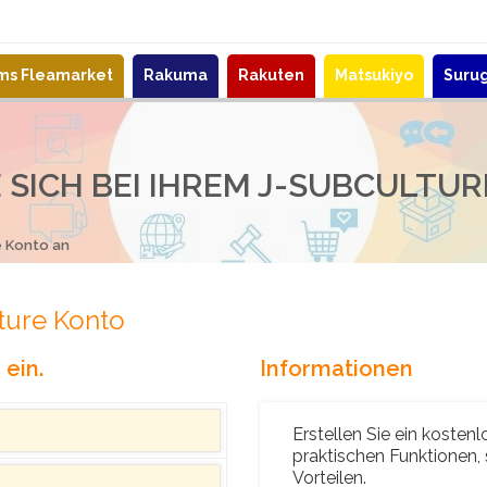
ems Fleamarket
Rakuma
Rakuten
Matsukiyo
Suru
 SICH BEI IHREM J-SUBCULTU
e Konto an
ture Konto
ein.
Informationen
Erstellen Sie ein kosten
praktischen Funktionen,
Vorteilen.