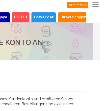
Anmelden
gaya
BOOTH
Easy Order
Direct Shopping
Neuigke
RE KONTO AN
loses Kundenkonto und profitieren Sie von
 schnelleren Bestellungen und exklusiven