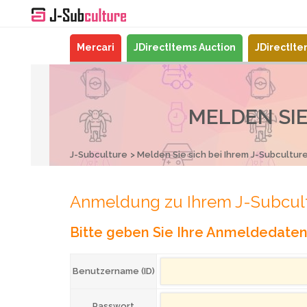
Mercari
JDirectItems Auction
JDirectIt
MELDEN SIE
J-Subculture
Melden Sie sich bei Ihrem J-Subcultur
Anmeldung zu Ihrem J-Subcul
Bitte geben Sie Ihre Anmeldedaten 
Benutzername (ID)
Passwort