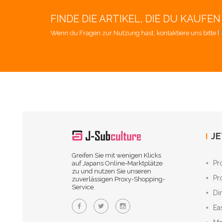
FINDE DIE ARTIKEL, DIE DU KAUF
Wenn du Fragen zur Nutzung hast, kontaktiere uns bitte [
h
JE
Greifen Sie mit wenigen Klicks
Pr
auf Japans Online-Marktplätze
zu und nutzen Sie unseren
Pr
zuverlässigen Proxy-Shopping-
Service.
Di
Ea