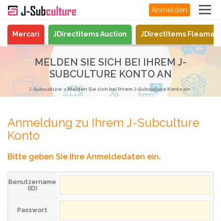
Anmelden
Mercari
JDirectItems Auction
JDirectItems Fleamar
MELDEN SIE SICH BEI IHREM J-
SUBCULTURE KONTO AN
J-Subculture
Melden Sie sich bei Ihrem J-Subculture Konto an
Anmeldung zu Ihrem J-Subculture
Konto
Bitte geben Sie Ihre Anmeldedaten ein.
Benutzername
(ID)
Passwort