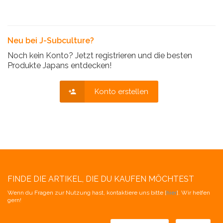
Neu bei J-Subculture?
Noch kein Konto? Jetzt registrieren und die besten
Produkte Japans entdecken!
Konto erstellen
FINDE DIE ARTIKEL, DIE DU KAUFEN MÖCHTEST
Wenn du Fragen zur Nutzung hast, kontaktiere uns bitte [
hier
]. Wir helfen
gern!