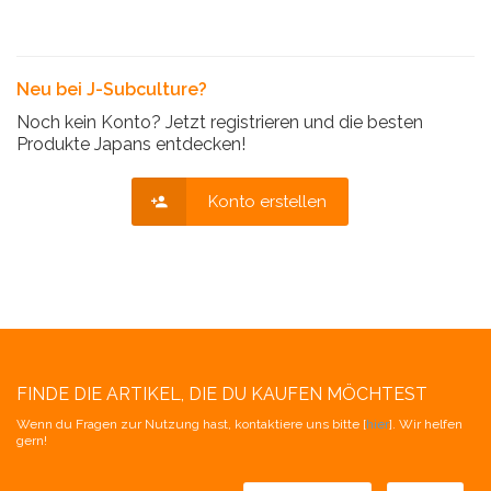
Neu bei J-Subculture?
Noch kein Konto? Jetzt registrieren und die besten
Produkte Japans entdecken!
Konto erstellen
FINDE DIE ARTIKEL, DIE DU KAUFEN MÖCHTEST
Wenn du Fragen zur Nutzung hast, kontaktiere uns bitte [
hier
]. Wir helfen
gern!