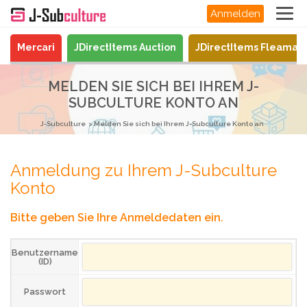
Anmelden
Mercari
JDirectItems Auction
JDirectItems Fleamar
MELDEN SIE SICH BEI IHREM J-
SUBCULTURE KONTO AN
J-Subculture
Melden Sie sich bei Ihrem J-Subculture Konto an
Anmeldung zu Ihrem J-Subculture
Konto
Bitte geben Sie Ihre Anmeldedaten ein.
Benutzername
(ID)
Passwort