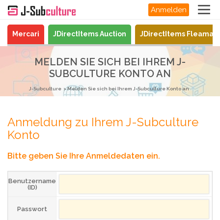
Anmelden
Mercari
JDirectItems Auction
JDirectItems Fleamar
MELDEN SIE SICH BEI IHREM J-
SUBCULTURE KONTO AN
J-Subculture
Melden Sie sich bei Ihrem J-Subculture Konto an
Anmeldung zu Ihrem J-Subculture
Konto
Bitte geben Sie Ihre Anmeldedaten ein.
Benutzername
(ID)
Passwort