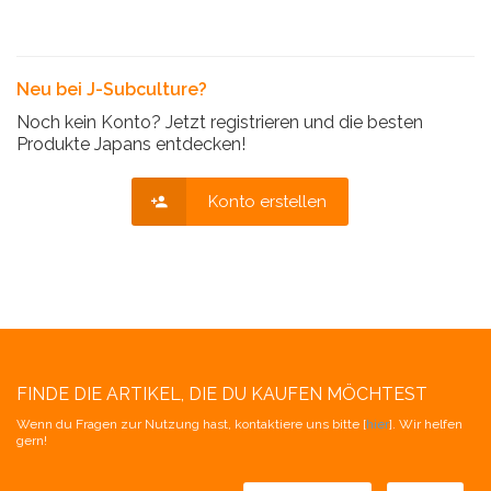
Neu bei J-Subculture?
Noch kein Konto? Jetzt registrieren und die besten
Produkte Japans entdecken!
Konto erstellen
FINDE DIE ARTIKEL, DIE DU KAUFEN MÖCHTEST
Wenn du Fragen zur Nutzung hast, kontaktiere uns bitte [
hier
]. Wir helfen
gern!