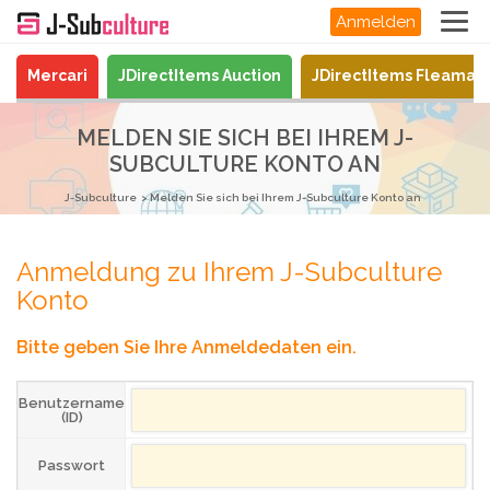
Anmelden
Mercari
JDirectItems Auction
JDirectItems Fleamar
MELDEN SIE SICH BEI IHREM J-
SUBCULTURE KONTO AN
J-Subculture
Melden Sie sich bei Ihrem J-Subculture Konto an
Anmeldung zu Ihrem J-Subculture
Konto
Bitte geben Sie Ihre Anmeldedaten ein.
Benutzername
(ID)
Passwort