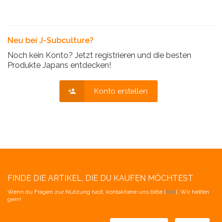
Neu bei J-Subculture?
Noch kein Konto? Jetzt registrieren und die besten
Produkte Japans entdecken!
Konto erstellen
FINDE DIE ARTIKEL, DIE DU KAUFEN MÖCHTEST
Wenn du Fragen zur Nutzung hast, kontaktiere uns bitte [
hier
]. Wir helfen
gern!