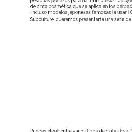
pestañas postizas para dar la impresión de ojo
de cinta cosmética que se aplica en los párpad
¡Incluso modelos japonesas famosas la usan! C
Subculture, queremos presentarte una serie de 
Puedes elegir entre varios tipos de cintas Eye