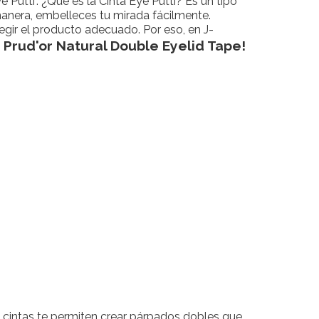
Putti". ¿Qué es la Cinta Eye Putti? Es un tipo
manera, embelleces tu mirada fácilmente.
gir el producto adecuado. Por eso, en J-
Prud'or Natural Double Eyelid Tape!
:
s cintas te permiten crear párpados dobles que