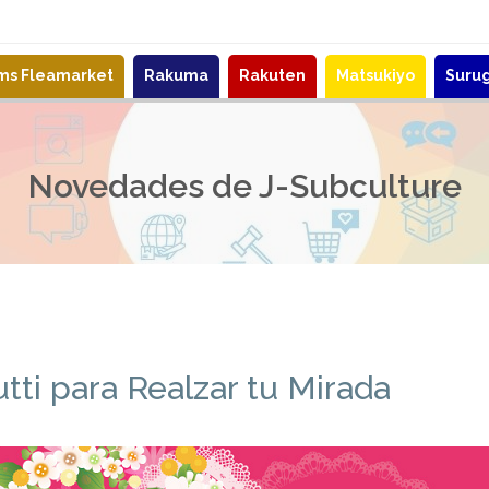
ems Fleamarket
Rakuma
Rakuten
Matsukiyo
Suru
Novedades de J-Subculture
tti para Realzar tu Mirada