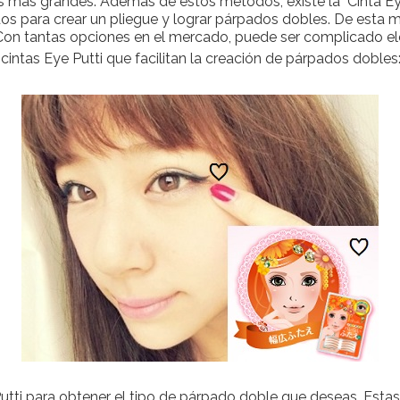
s más grandes. Además de estos métodos, existe la "Cinta Eye 
os para crear un pliegue y lograr párpados dobles. De esta 
on tantas opciones en el mercado, puede ser complicado ele
cintas Eye Putti que facilitan la creación de párpados dobles
 Putti para obtener el tipo de párpado doble que deseas. Esta