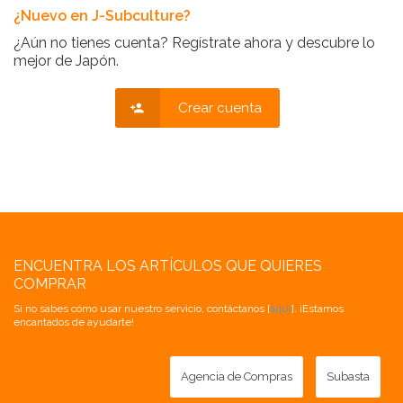
¿Nuevo en J-Subculture?
¿Aún no tienes cuenta? Regístrate ahora y descubre lo
mejor de Japón.
Crear cuenta
ENCUENTRA LOS ARTÍCULOS QUE QUIERES
COMPRAR
Si no sabes cómo usar nuestro servicio, contáctanos [
aquí
]. ¡Estamos
encantados de ayudarte!
Agencia de Compras
Subasta