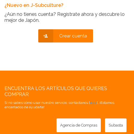
¿Nuevo en J-Subculture?
¿Aún no tienes cuenta? Regístrate ahora y descubre lo
mejor de Japón.
Crear cuenta
ENCUENTRA LOS ARTÍCULOS QUE QUIERES
COMPRAR
Si no sabes cómo usar nuestro servicio, contáctanos [
aquí
]. ¡Estamos
encantados de ayudarte!
Agencia de Compras
Subasta