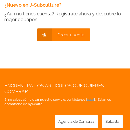
¿Nuevo en J-Subculture?
¿Aún no tienes cuenta? Regístrate ahora y descubre lo
mejor de Japón.
Crear cuenta
ENCUENTRA LOS ARTÍCULOS QUE QUIERES
COMPRAR
Si no sabes cómo usar nuestro servicio, contáctanos [
aquí
]. ¡Estamos
encantados de ayudarte!
Agencia de Compras
Subasta