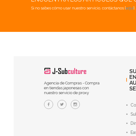
Si no sabes cómo usar nuestro servicio, contáctanos [
aquí
]
SU
EN
A
Agencia de Compras - Compra
SE
en tiendas japonesas con
nuestro servicio de proxy
Co
Su
Di
Ea