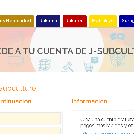
ems Fleamarket
Rakuma
Rakuten
Matsukiyo
Suru
DE A TU CUENTA DE J-SUBCU
-Subculture
ntinuación.
Información
Crea una cuenta gratuita
pagos más rápidos y otr