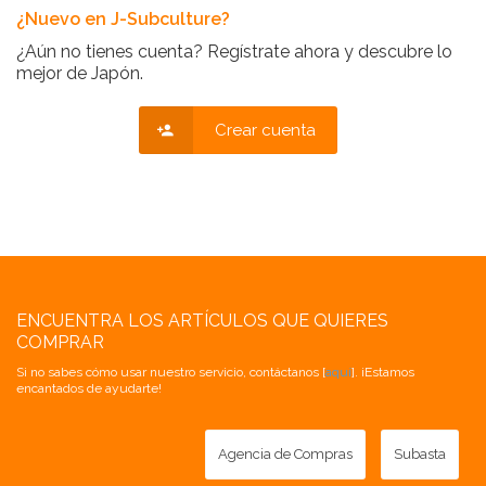
¿Nuevo en J-Subculture?
¿Aún no tienes cuenta? Regístrate ahora y descubre lo
mejor de Japón.
Crear cuenta
ENCUENTRA LOS ARTÍCULOS QUE QUIERES
COMPRAR
Si no sabes cómo usar nuestro servicio, contáctanos [
aquí
]. ¡Estamos
encantados de ayudarte!
Agencia de Compras
Subasta