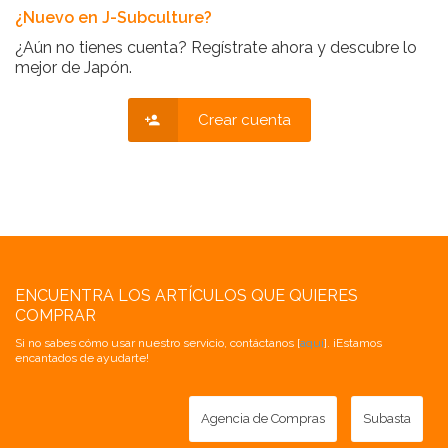
¿Nuevo en J-Subculture?
¿Aún no tienes cuenta? Regístrate ahora y descubre lo
mejor de Japón.
Crear cuenta
ENCUENTRA LOS ARTÍCULOS QUE QUIERES
COMPRAR
Si no sabes cómo usar nuestro servicio, contáctanos [
aquí
]. ¡Estamos
encantados de ayudarte!
Agencia de Compras
Subasta