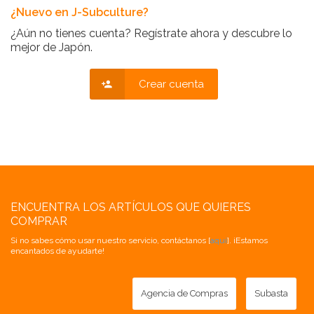
¿Nuevo en J-Subculture?
¿Aún no tienes cuenta? Regístrate ahora y descubre lo
mejor de Japón.
Crear cuenta
ENCUENTRA LOS ARTÍCULOS QUE QUIERES
COMPRAR
Si no sabes cómo usar nuestro servicio, contáctanos [
aquí
]. ¡Estamos
encantados de ayudarte!
Agencia de Compras
Subasta