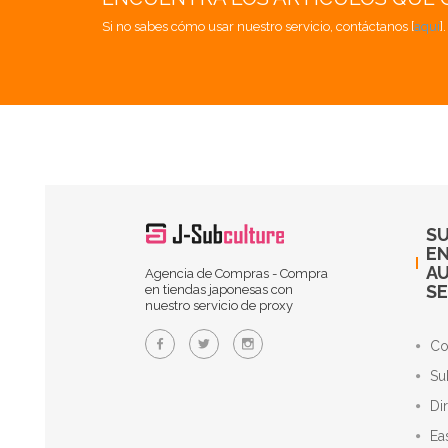
Si no sabes cómo usar nuestro servicio, contáctanos [
aquí
]
SU
EN
A
Agencia de Compras - Compra
SE
en tiendas japonesas con
nuestro servicio de proxy
Co
Su
Di
Ea