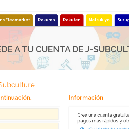
ems Fleamarket
Rakuma
Rakuten
Matsukiyo
Suru
DE A TU CUENTA DE J-SUBCU
-Subculture
ntinuación.
Información
Crea una cuenta gratuita
pagos más rápidos y otr